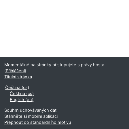
Momentálně na stránky přistupujete s právy hosta.
(
Přihlášení
)
Titulní stránka
Čeština ‎(cs)‎
Čeština ‎(cs)‎
English ‎(en)‎
Souhrn uchovávaných dat
Stáhněte si mobilní aplikaci
Přepnout do standardního motivu