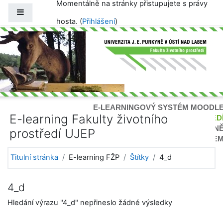
Momentálně na stránky přistupujete s právy
Přejít k hlavnímu obsahu
Boční panel
hosta. (
Přihlášení
)
E-LEARNINGOVÝ SYSTÉM MOODL
E-learning Fakulty životního
FAKULTA ŽIVOTNÍHO PROSTŘED
UNIVERZITY J. E.PURKYN
prostředí UJEP
V ÚSTÍ NAD LABE
Titulní stránka
E-learning FŽP
Štítky
4_d
4_d
Hledání výrazu "4_d" nepřineslo žádné výsledky