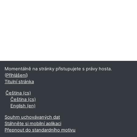
Momentálně na stránky přistupujete s právy hosta.
(
Přihlášení
)
Titulní stránka
Čeština ‎(cs)‎
Čeština ‎(cs)‎
English ‎(en)‎
Souhrn uchovávaných dat
Stáhněte si mobilní aplikaci
Přepnout do standardního motivu