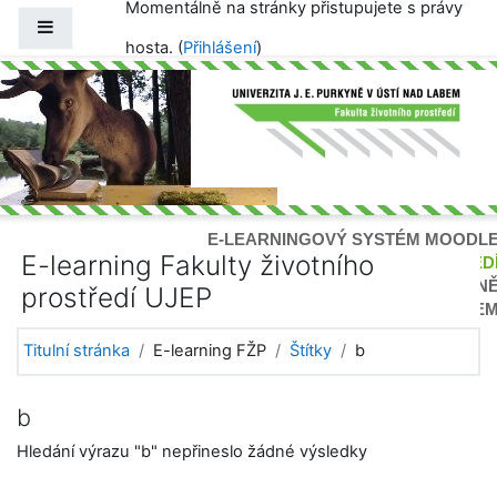
Momentálně na stránky přistupujete s právy
Přejít k hlavnímu obsahu
Boční panel
hosta. (
Přihlášení
)
E-LEARNINGOVÝ SYSTÉM MOODL
E-learning Fakulty životního
FAKULTA ŽIVOTNÍHO PROSTŘED
UNIVERZITY J. E.PURKYN
prostředí UJEP
V ÚSTÍ NAD LABE
Titulní stránka
E-learning FŽP
Štítky
b
b
Hledání výrazu "b" nepřineslo žádné výsledky