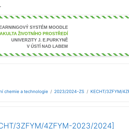
LEARNINGOVÝ SYSTÉM MOODLE
FAKULTA ŽIVOTNÍHO PROSTŘEDÍ
UNIVERZITY J. E.PURKYNĚ
V ÚSTÍ NAD LABEM
í chemie a technologie
2023/2024-ZS
KECHT/3ZFYM/4Z
[KECHT/3ZFYM/4ZFYM-2023/2024]