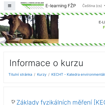
Přejít k hlavnímu obsahu
E-learning FŽP
Boční panel
Čeština ‎(cs)‎
E-
Informace o kurzu
Titulní stránka
Kurzy
KECHT - Katedra environmentáln
Základy fyzikálních měření 