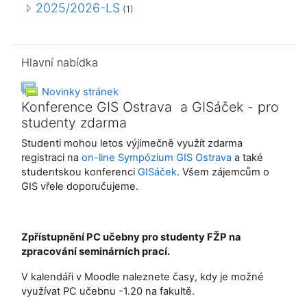
2025/2026-LS
(1)
Přeskočit: Hlavní nabídka
Hlavní nabídka
Fórum
Novinky stránek
Konference GIS Ostrava a GISáček - pro
studenty zdarma
Studenti mohou letos výjimečně využít zdarma
registraci na
on-line Sympózium GIS Ostrava
a také
studentskou konferenci
GISáček
. Všem zájemcům o
GIS vřele doporučujeme.
Zpřístupnění PC učebny pro studenty FŽP na
zpracování seminárních prací.
V kalendáři v Moodle naleznete časy, kdy je možné
využívat PC učebnu -1.20 na fakultě.