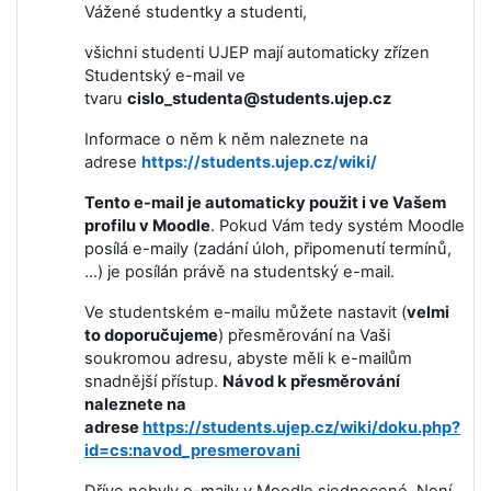
Vážené studentky a studenti,
všichni studenti UJEP mají automaticky zřízen
Studentský e-mail ve
tvaru
cislo_studenta@students.ujep.cz
Informace o něm k něm naleznete na
adrese
https://students.ujep.cz/wiki/
Tento e-mail je automaticky použit i ve Vašem
profilu v Moodle
. Pokud Vám tedy systém Moodle
posílá e-maily (zadání úloh, připomenutí termínů,
...) je posílán právě na studentský e-mail.
Ve studentském e-mailu můžete nastavit (
velmi
to doporučujeme
) přesměrování na Vaši
soukromou adresu, abyste měli k e-mailům
snadnější přístup.
Návod k přesměrování
naleznete na
adrese
https://students.ujep.cz/wiki/doku.php?
id=cs:navod_presmerovani