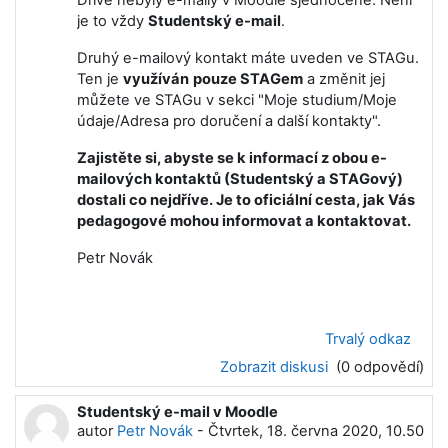
Dříve nebyly e-maily v Moodle sjednocené. Není
je to vždy
Studentský e-mail
.
Druhý e-mailový kontakt máte uveden ve STAGu.
Ten je
využíván
pouze STAGem
a změnit jej
můžete ve STAGu v sekci "Moje studium/Moje
údaje/Adresa pro doručení a další kontakty".
Zajistěte si, abyste se k informací z obou e-
mailových kontaktů (Studentský a STAGový)
dostali co nejdříve. Je to oficiální cesta, jak Vás
pedagogové mohou informovat a kontaktovat.
Petr Novák
Trvalý odkaz
Zobrazit diskusi
(0 odpovědí)
Studentský e-mail v Moodle
autor
Petr Novák
-
Čtvrtek, 18. června 2020, 10.50