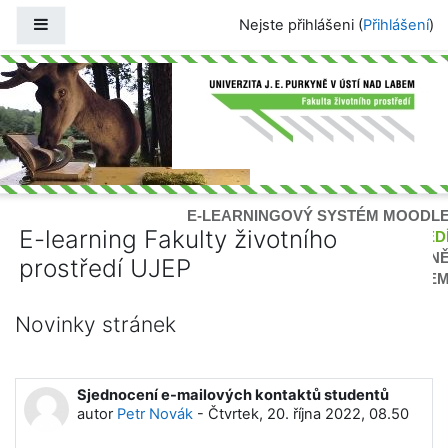
Přejít k hlavnímu obsahu
Boční panel
Nejste přihlášeni (
Přihlášení
)
E-LEARNINGOVÝ SYSTÉM MOODL
E-learning Fakulty životního
FAKULTA ŽIVOTNÍHO PROSTŘED
UNIVERZITY J. E.PURKYN
prostředí UJEP
V ÚSTÍ NAD LABE
Novinky stránek
Sjednocení e-mailových kontaktů studentů
autor
Petr Novák
-
Čtvrtek, 20. října 2022, 08.50