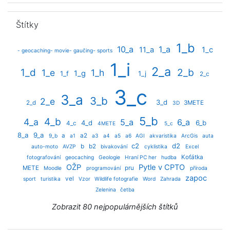
Přeskočit: Štítky
Štítky
1_b
10_a
1_a
11_a
1_c
- geocaching- movie- gaučing- sports
1_i
2_a
1_d
2_b
1_e
1_h
1_g
1_f
1_j
2_c
3_c
3_a
3_b
2_e
3_d
2_d
3METE
3D
5_b
4_b
4_a
5_a
6_a
4_d
6_b
4_c
4METE
5_c
8_a
9_a
a
a2
9_b
a1
a3
a4
a5
a6
AGI
akvaristika
ArcGis
auta
c2
d2
b
b2
auto-moto
AVZP
bivakování
cyklistika
Excel
Koťátka
fotografování
geocaching
Geologie
Hraní PC her
hudba
OŽP
Pytle v CPTO
METE
pru
Moodle
programování
příroda
zapoc
vel
sport
turistika
Vzor
Wildlife fotografie
Word
Zahrada
Zelenina
četba
Zobrazit 80 nejpopulárnějších štítků