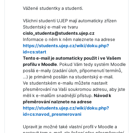
Vážené studentky a studenti.
Všichni studenti UJEP mají automaticky zřízen
Studentský e-mail ve tvaru
cislo_studenta@students.ujep.cz
Informace o něm k něm naleznete na adrese
https://students.ujep.cz/wiki/doku.php?
id=cs:start
Tento e-mail je automaticky použit i ve Vašem
profilu v Moodle
. Pokud Vám tedy systém Moodle
posílá e-maily (zadání úloh, připomenutí termínů,
...) je primárně posílán na studentský e-mail.
Ve studentském e-mailu můžete nastavit
přesměrování na Vaši soukromou adresu, aby jste
měli k e-mailům snadnější přístup.
Návod k
přeměrování nalznete na adrese
https://students.ujep.cz/wiki/doku.php?
id=cs:navod_presmerovani
Upravit je možné také vlastní profil v Moodle a