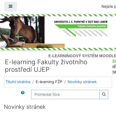
Přejít k hlavnímu obsahu
Boční panel
Nejste p
E-LEARNINGOVÝ SYSTÉM MOODL
E-learning Fakulty životního
FAKULTA ŽIVOTNÍHO PROSTŘED
UNIVERZITY J. E.PURKYN
prostředí UJEP
V ÚSTÍ NAD LABE
Titulní stránka
E-learning FŽP
Novinky stránek
Prohledat fóra
Prohle
Novinky stránek