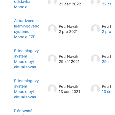
odstávka
22 čec 2022
22 čec
Moodle
Aktualizace e-
learningového
Petr Novák
Petr N
systému
2 pro 2021
2 pro 
Moodle FŽP
E-learningový
systém
Petr Novák
Petr N
Moodle byl
29 zář 2021
29 zář
aktualizován
E-learningový
systém
Petr Novák
Petr N
Moodle byl
13 čec 2021
13 čec
aktualizován
Plánovaná