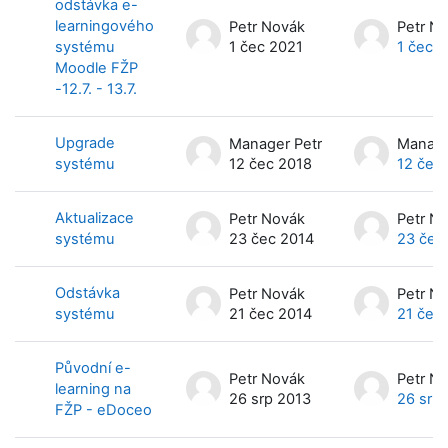
odstávka e-
learningového
Petr Novák
Petr N
systému
1 čec 2021
1 čec 
Moodle FŽP
-12.7. - 13.7.
Upgrade
Manager Petr
Manage
systému
12 čec 2018
12 čec
Aktualizace
Petr Novák
Petr N
systému
23 čec 2014
23 čec
Odstávka
Petr Novák
Petr N
systému
21 čec 2014
21 čec
Původní e-
Petr Novák
Petr N
learning na
26 srp 2013
26 srp
FŽP - eDoceo