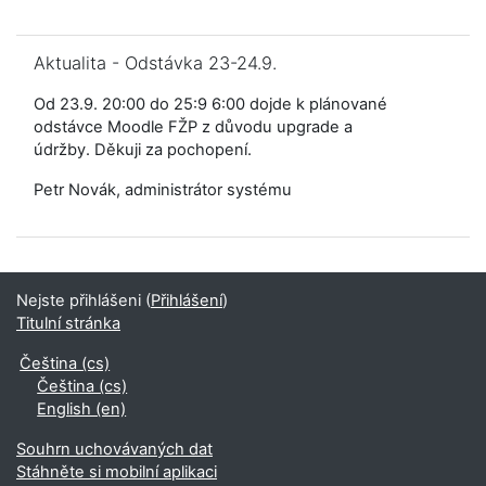
Přeskočit: Aktualita - Odstávka 23-24.9.
Aktualita - Odstávka 23-24.9.
Od 23.9. 20:00 do 25:9 6:00 dojde k plánované
odstávce Moodle FŽP z důvodu upgrade a
údržby. Děkuji za pochopení.
Petr Novák, administrátor systému
Nejste přihlášeni (
Přihlášení
)
Titulní stránka
Čeština ‎(cs)‎
Čeština ‎(cs)‎
English ‎(en)‎
Souhrn uchovávaných dat
Stáhněte si mobilní aplikaci