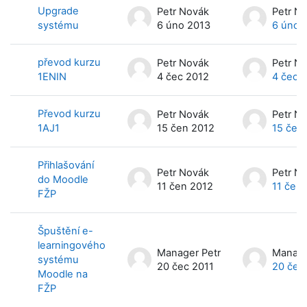
Upgrade
Petr Novák
Petr N
systému
6 úno 2013
6 úno 
převod kurzu
Petr Novák
Petr N
1ENIN
4 čec 2012
4 čec 
Převod kurzu
Petr Novák
Petr N
1AJ1
15 čen 2012
15 čen
Přihlašování
Petr Novák
Petr N
do Moodle
11 čen 2012
11 čen
FŽP
Špuštění e-
learningového
Manager Petr
Manage
systému
20 čec 2011
20 čec
Moodle na
FŽP