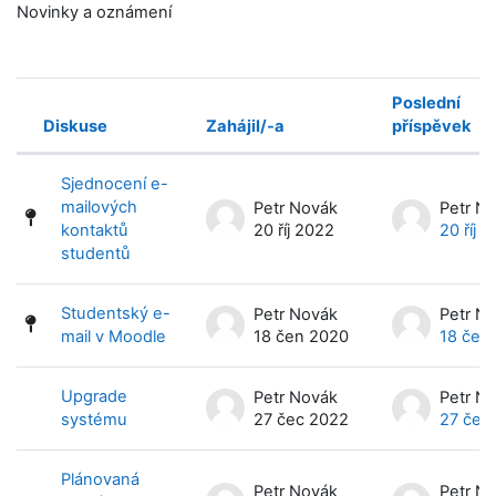
Novinky a oznámení
Poslední
Diskuse
Zahájil/-a
příspěvek
Stav
Seznam diskusí. Zobrazeno 17 diskus
Sjednocení e-
mailových
Petr Novák
Petr N
kontaktů
20 říj 2022
20 říj 
studentů
Studentský e-
Petr Novák
Petr N
mail v Moodle
18 čen 2020
18 čen
Upgrade
Petr Novák
Petr N
systému
27 čec 2022
27 čec
Plánovaná
Petr Novák
Petr N